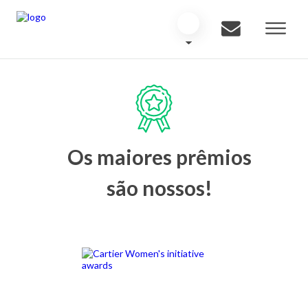
Os maiores prêmios
são nossos!