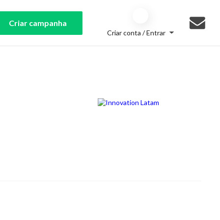
Criar campanha
Criar conta / Entrar