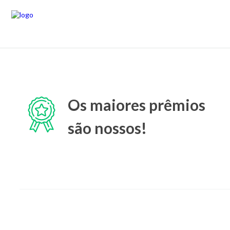
Os maiores prêmios
são nossos!