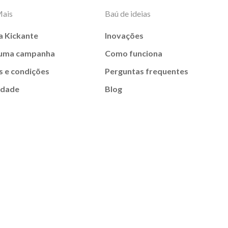
Mais
Baú de ideias
a Kickante
Inovações
 uma campanha
Como funciona
 e condições
Perguntas frequentes
idade
Blog