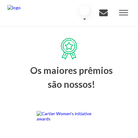
Os maiores prêmios
são nossos!