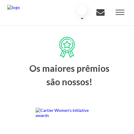
Os maiores prêmios
são nossos!