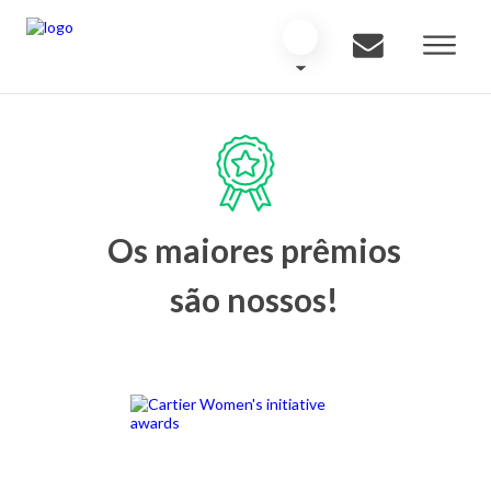
Os maiores prêmios
são nossos!