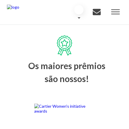
Os maiores prêmios
são nossos!