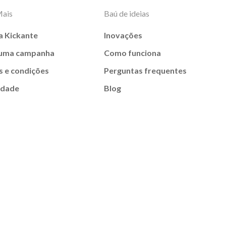
Mais
Baú de ideias
a Kickante
Inovações
 uma campanha
Como funciona
 e condições
Perguntas frequentes
idade
Blog