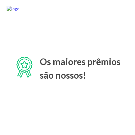
Os maiores prêmios
são nossos!