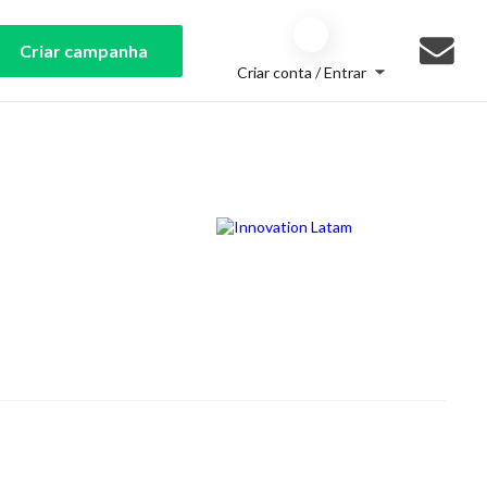
Criar campanha
Criar conta / Entrar