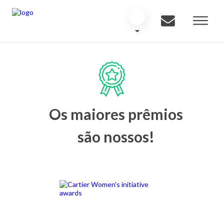
Os maiores prêmios
são nossos!