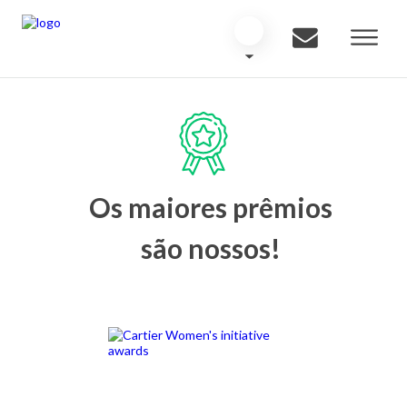
Os maiores prêmios
são nossos!