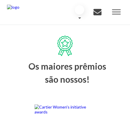
Os maiores prêmios
são nossos!