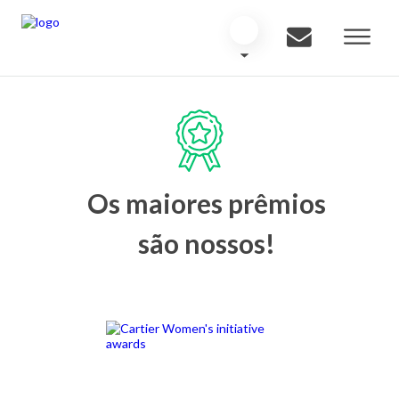
Os maiores prêmios
são nossos!