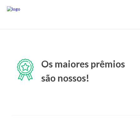
Os maiores prêmios
são nossos!