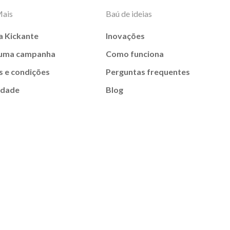
Mais
Baú de ideias
a Kickante
Inovações
 uma campanha
Como funciona
 e condições
Perguntas frequentes
idade
Blog