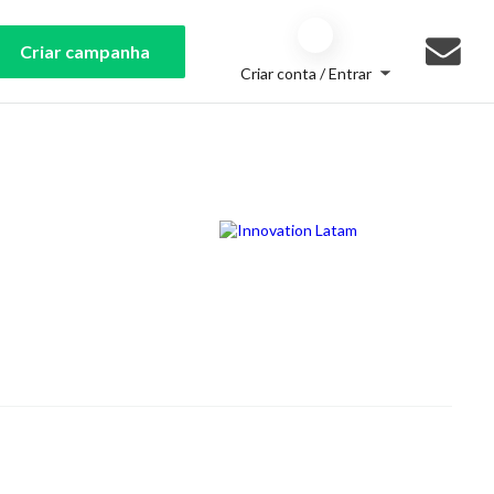
Criar campanha
Criar conta / Entrar