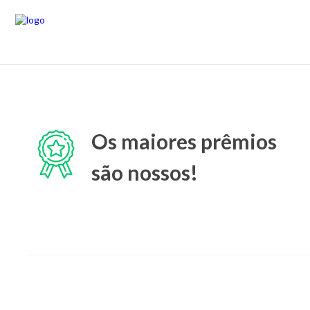
Os maiores prêmios
são nossos!