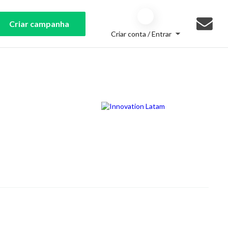
Criar campanha
Criar conta / Entrar