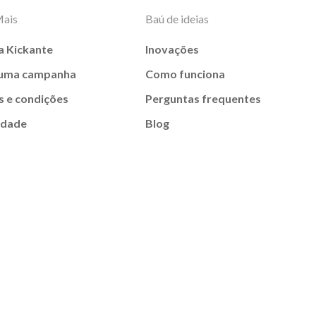
Mais
Baú de ideias
a Kickante
Inovações
 uma campanha
Como funciona
 e condições
Perguntas frequentes
idade
Blog