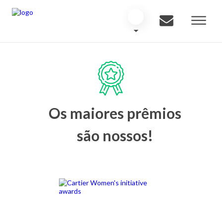
Os maiores prêmios
são nossos!