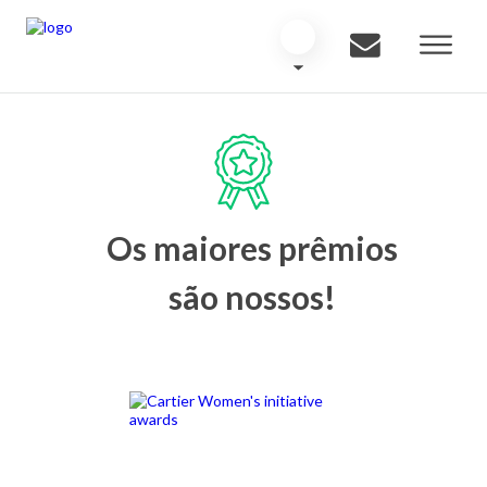
Os maiores prêmios
são nossos!