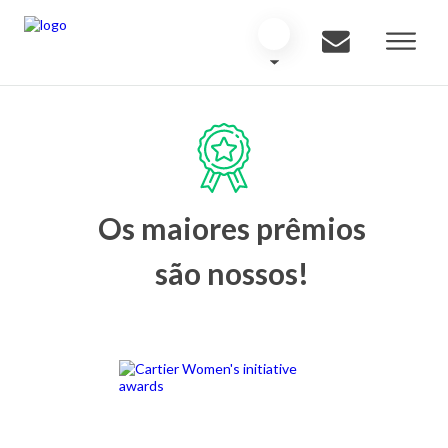
Os maiores prêmios
são nossos!