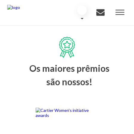
Os maiores prêmios
são nossos!