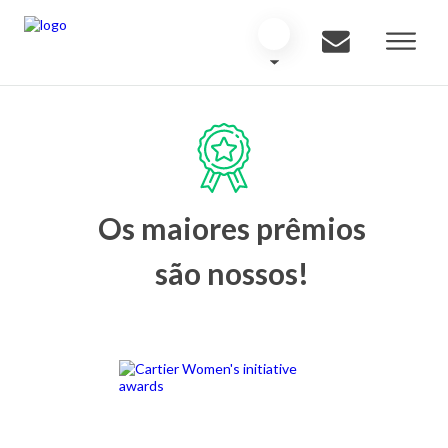
Os maiores prêmios
são nossos!