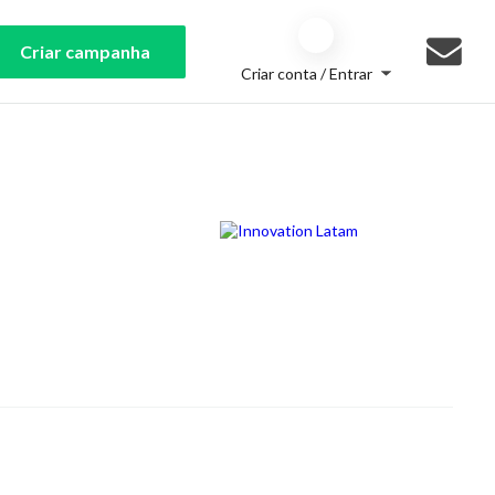
Criar campanha
Criar conta / Entrar