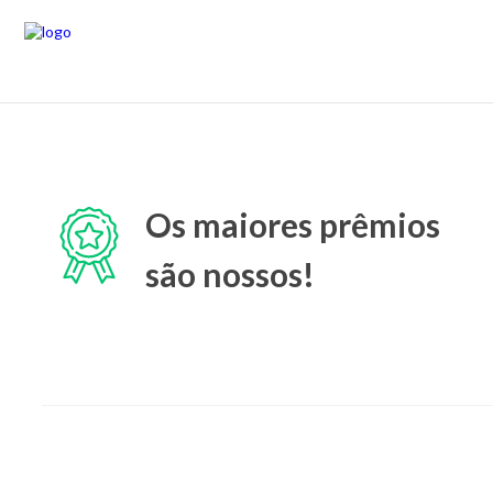
Os maiores prêmios
são nossos!