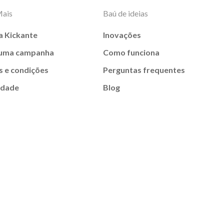
Mais
Baú de ideias
a Kickante
Inovações
 uma campanha
Como funciona
 e condições
Perguntas frequentes
idade
Blog