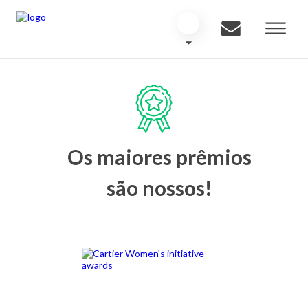
Os maiores prêmios
são nossos!