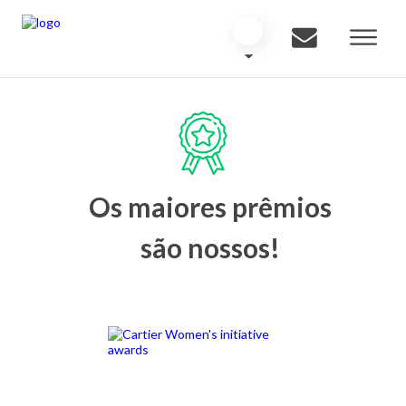
Os maiores prêmios
são nossos!