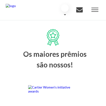
Os maiores prêmios
são nossos!