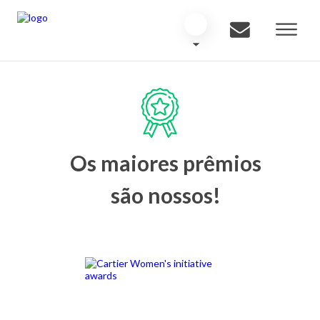
Os maiores prêmios
são nossos!