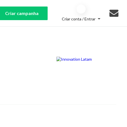
Criar campanha
Criar conta / Entrar