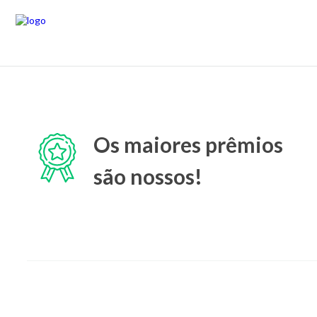
Os maiores prêmios
são nossos!