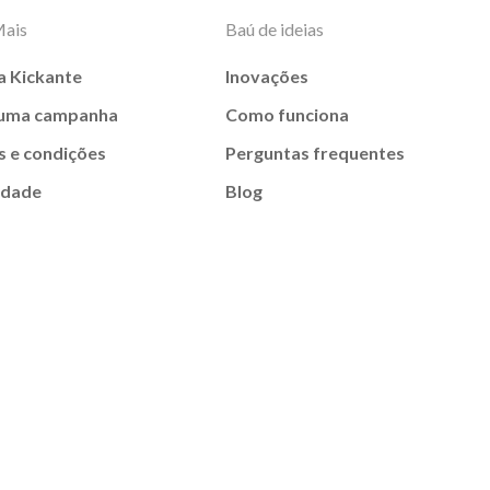
Mais
Baú de ideias
a Kickante
Inovações
 uma campanha
Como funciona
 e condições
Perguntas frequentes
idade
Blog