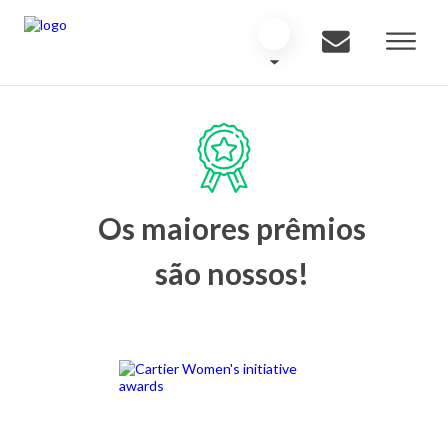
Os maiores prêmios
são nossos!