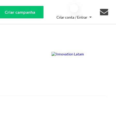
Criar campanha
Criar conta / Entrar