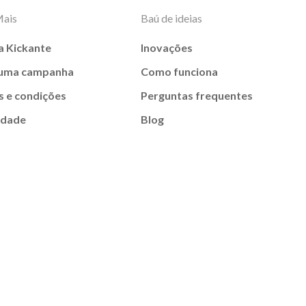
Mais
Baú de ideias
a Kickante
Inovações
 uma campanha
Como funciona
 e condições
Perguntas frequentes
idade
Blog