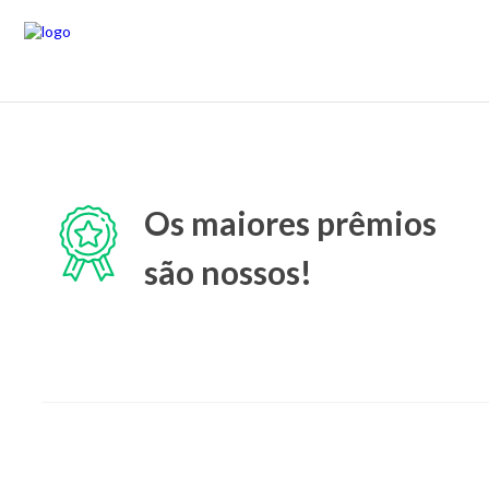
Os maiores prêmios
são nossos!