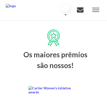
Os maiores prêmios
são nossos!