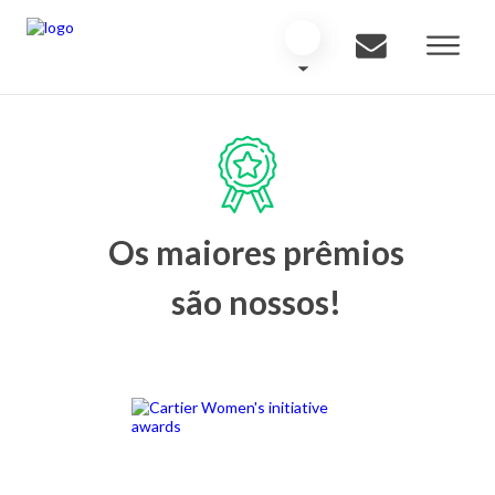
Os maiores prêmios
são nossos!