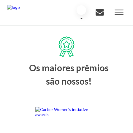
Os maiores prêmios
são nossos!