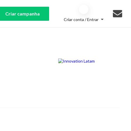
Criar campanha
Criar conta / Entrar