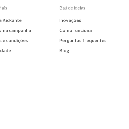
Mais
Baú de ideias
a Kickante
Inovações
 uma campanha
Como funciona
 e condições
Perguntas frequentes
idade
Blog