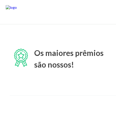
Os maiores prêmios
são nossos!