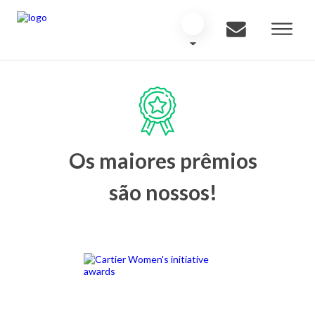
Os maiores prêmios
são nossos!