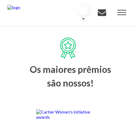
Os maiores prêmios
são nossos!