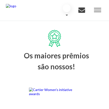
Os maiores prêmios
são nossos!