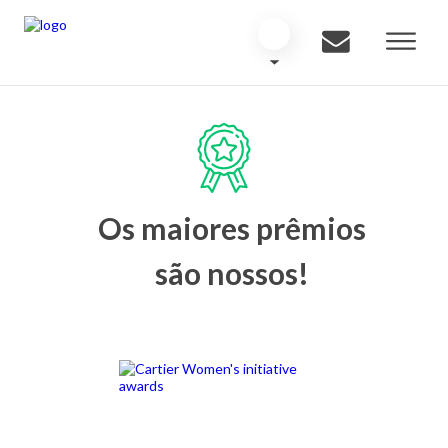
Os maiores prêmios
são nossos!