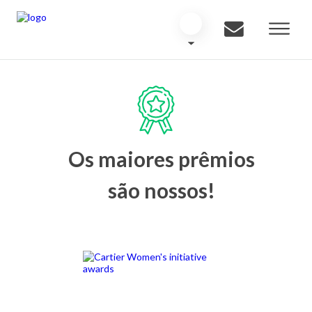
Os maiores prêmios
são nossos!