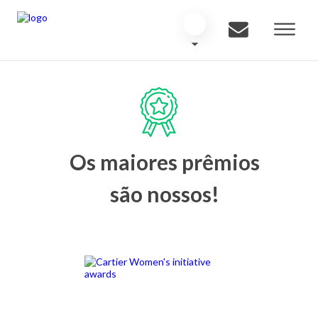
Os maiores prêmios
são nossos!