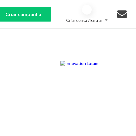
Criar campanha
Criar conta / Entrar