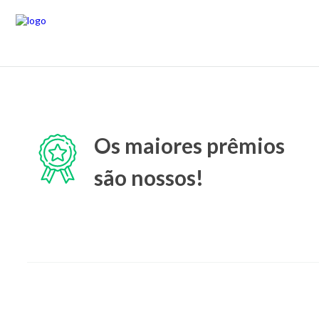
Os maiores prêmios
são nossos!