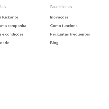
Mais
Baú de ideias
a Kickante
Inovações
 uma campanha
Como funciona
 e condições
Perguntas frequentes
idade
Blog