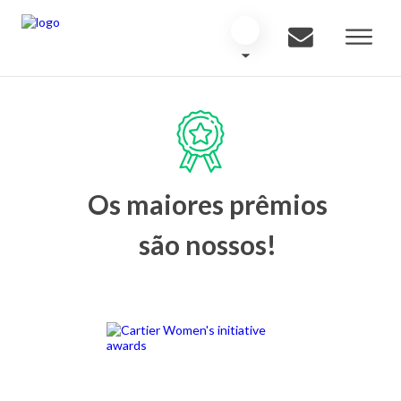
Os maiores prêmios
são nossos!