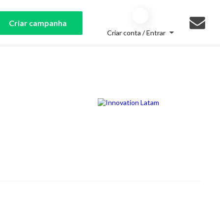
Criar campanha
Criar conta / Entrar