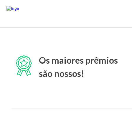
Os maiores prêmios
são nossos!