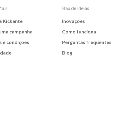
Mais
Baú de ideias
a Kickante
Inovações
 uma campanha
Como funciona
 e condições
Perguntas frequentes
idade
Blog