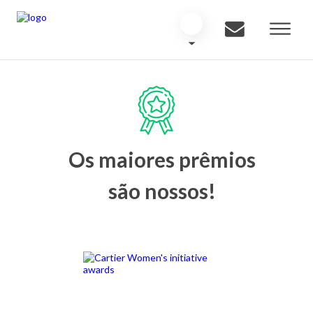
Os maiores prêmios
são nossos!