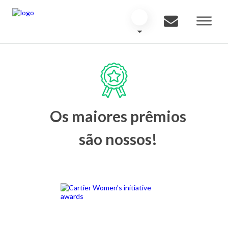
Os maiores prêmios
são nossos!