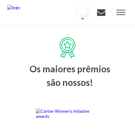
Os maiores prêmios
são nossos!