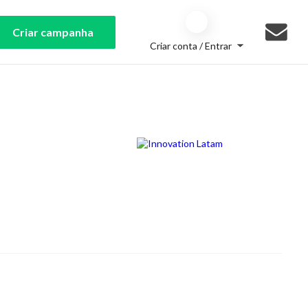
Criar campanha
Criar conta / Entrar