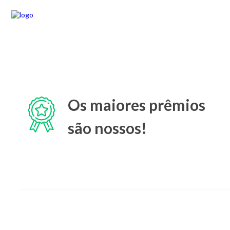
Os maiores prêmios
são nossos!