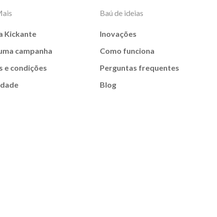
Mais
Baú de ideias
a Kickante
Inovações
 uma campanha
Como funciona
 e condições
Perguntas frequentes
idade
Blog