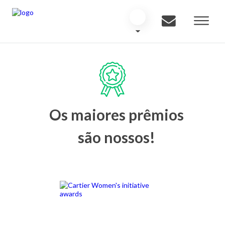
Os maiores prêmios
são nossos!