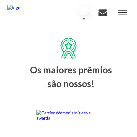
Os maiores prêmios
são nossos!