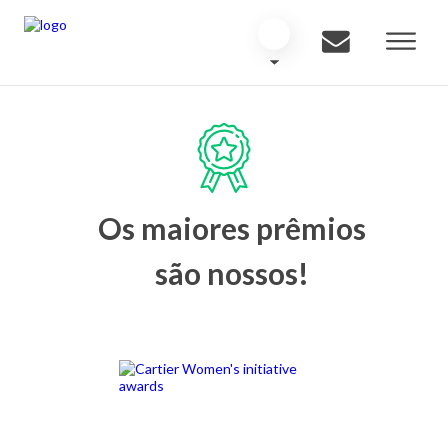
Os maiores prêmios
são nossos!