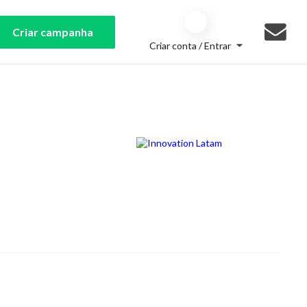
Criar campanha
Criar conta / Entrar