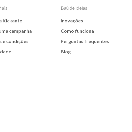
Mais
Baú de ideias
a Kickante
Inovações
 uma campanha
Como funciona
 e condições
Perguntas frequentes
idade
Blog