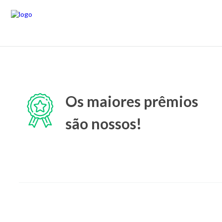
Os maiores prêmios
são nossos!