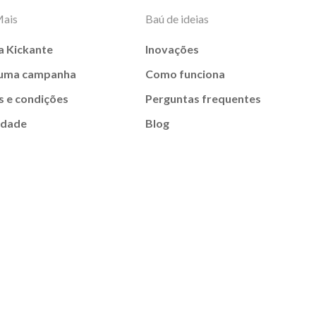
Mais
Baú de ideias
a Kickante
Inovações
 uma campanha
Como funciona
 e condições
Perguntas frequentes
idade
Blog