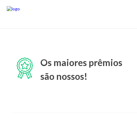
Os maiores prêmios
são nossos!