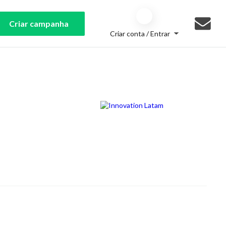
Criar campanha
Criar conta / Entrar