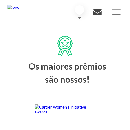
Os maiores prêmios
são nossos!