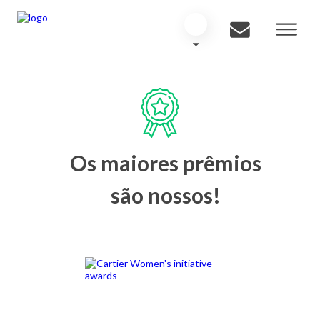
Os maiores prêmios
são nossos!